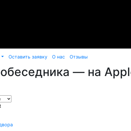
Оставить заявку
О нас
Отзывы
обеседника — на Apple
t
 двора