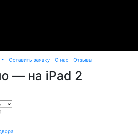
Оставить заявку
О нас
Отзывы
о — на iPad 2
t
 двора