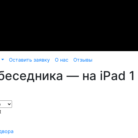
Оставить заявку
О нас
Отзывы
еседника — на iPad 1
t
 двора