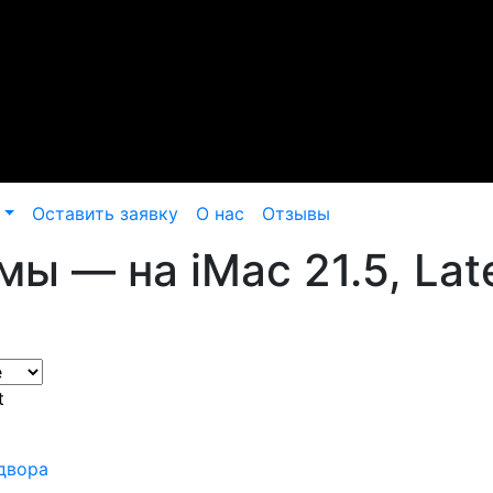
Оставить заявку
О нас
Отзывы
ы — на iMac 21.5, Lat
t
 двора